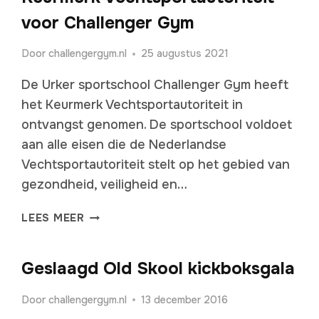
voor Challenger Gym
Door
challengergym.nl
25 augustus 2021
De Urker sportschool Challenger Gym heeft
het Keurmerk Vechtsportautoriteit in
ontvangst genomen. De sportschool voldoet
aan alle eisen die de Nederlandse
Vechtsportautoriteit stelt op het gebied van
gezondheid, veiligheid en…
KEURMERK
LEES MEER
VECHTSPORTAUTORITEIT
VOOR
CHALLENGER
Geslaagd Old Skool kickboksgala
GYM
Door
challengergym.nl
13 december 2016