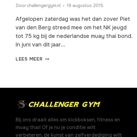
Door
challengergym.nl
19 augustus 2015
Afgelopen zaterdag was het dan zover Piet
van den Berg streed mee om het NK jeugd
tot 75 kg bij de nederlandse muay thai bond.
In juni van dit jaar…
PIET
LEES MEER
VAN
DEN
BERG
KAMPIOEN
JEUGD
Bij ons draait alles om kickboksen, fitness en
muay thai! Of je nu je conditie wilt
verbeteren, de kunst van zelfverdediging wilt