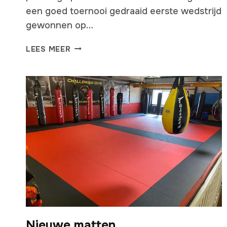
een goed toernooi gedraaid eerste wedstrijd
gewonnen op…
MAHMOUD
LEES MEER
SFEF
–
THE
NEW
WORLD
CHAMPION
Nieuwe matten