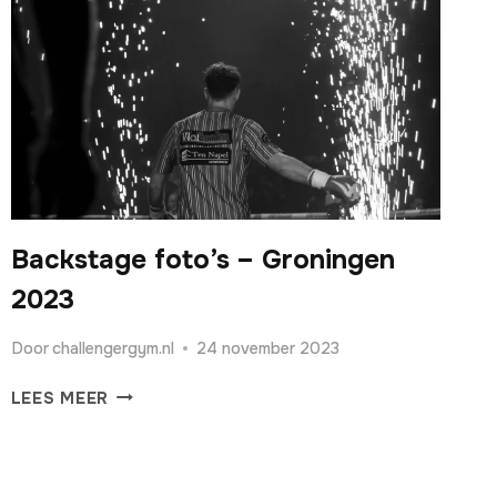
Backstage foto’s – Groningen
2023
Door
challengergym.nl
24 november 2023
BACKSTAGE
LEES MEER
FOTO’S
–
GRONINGEN
2023