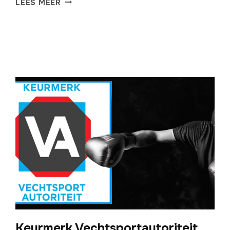
LEES MEER
CABLE
CROSS
APPARATEN
Keurmerk Vechtsportautoriteit