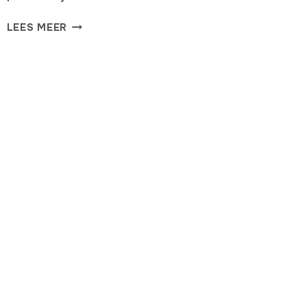
CHALLENGER
LEES MEER
DOET
GOEDE
ZAKEN
IN
GRONINGEN