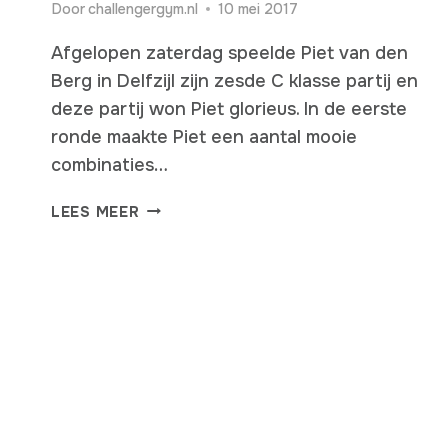
Door
challengergym.nl
10 mei 2017
Afgelopen zaterdag speelde Piet van den
Berg in Delfzijl zijn zesde C klasse partij en
deze partij won Piet glorieus. In de eerste
ronde maakte Piet een aantal mooie
combinaties…
DIKKE
LEES MEER
WINST
VOOR
PIET
VAN
DEN
BERG