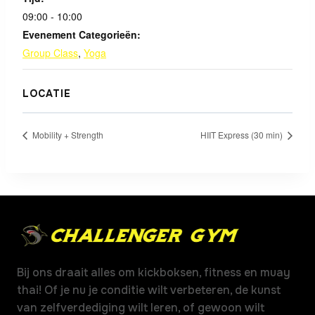
09:00 - 10:00
Evenement Categorieën:
Group Class
,
Yoga
LOCATIE
Mobility + Strength
HIIT Express (30 min)
Bij ons draait alles om kickboksen, fitness en muay
thai! Of je nu je conditie wilt verbeteren, de kunst
van zelfverdediging wilt leren, of gewoon wilt